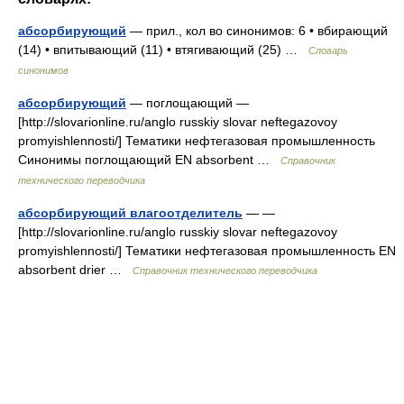
абсорбирующий
— прил., кол во синонимов: 6 • вбирающий
(14) • впитывающий (11) • втягивающий (25) …
Словарь
синонимов
абсорбирующий
— поглощающий —
[http://slovarionline.ru/anglo russkiy slovar neftegazovoy
promyishlennosti/] Тематики нефтегазовая промышленность
Синонимы поглощающий EN absorbent …
Справочник
технического переводчика
абсорбирующий влагоотделитель
— —
[http://slovarionline.ru/anglo russkiy slovar neftegazovoy
promyishlennosti/] Тематики нефтегазовая промышленность EN
absorbent drier …
Справочник технического переводчика