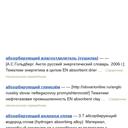
абсорбирующий влагоотделитель (сушилка)
— —
[А.С.Гольдберг. Англо русский энергетический словарь. 2006 г.]
Тематики энергетика в целом EN absorbent drier …
Справочник
технического переводчика
абсорбирующий глинозём
— — [http://slovarionline.ru/anglo
russkiy slovar neftegazovoy promyishlennosti/] Тематики
нефтегазовая промышленность EN absorbent clay …
Справочник
технического переводчика
абсорбирующий водород сплав
— 3.7 абсорбирующий
водород сплав (hydrogen absorbing alloy): Материал,
способный соединяться с газообразным водородом с