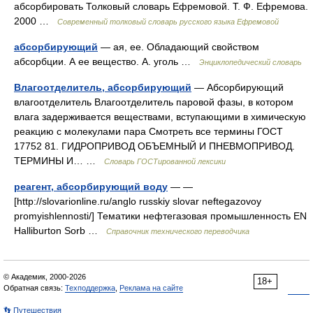
абсорбировать Толковый словарь Ефремовой. Т. Ф. Ефремова.
2000 …
Современный толковый словарь русского языка Ефремовой
абсорбирующий
— ая, ее. Обладающий свойством
абсорбции. А ее вещество. А. уголь …
Энциклопедический словарь
Влагоотделитель, абсорбирующий
— Абсорбирующий
влагоотделитель Влагоотделитель паровой фазы, в котором
влага задерживается веществами, вступающими в химическую
реакцию с молекулами пара Смотреть все термины ГОСТ
17752 81. ГИДРОПРИВОД ОБЪЕМНЫЙ И ПНЕВМОПРИВОД.
ТЕРМИНЫ И… …
Словарь ГОСТированной лексики
реагент, абсорбирующий воду
— —
[http://slovarionline.ru/anglo russkiy slovar neftegazovoy
promyishlennosti/] Тематики нефтегазовая промышленность EN
Halliburton Sorb …
Справочник технического переводчика
© Академик, 2000-2026
18+
Обратная связь:
Техподдержка
,
Реклама на сайте
👣 Путешествия